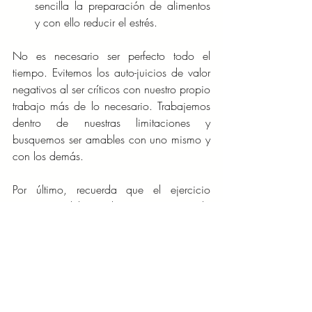
sencilla la preparación de alimentos 
y con ello reducir el estrés.
No es necesario ser perfecto todo el 
tiempo. Evitemos los auto-juicios de valor 
negativos al ser críticos con nuestro propio 
trabajo más de lo necesario. Trabajemos 
dentro de nuestras limitaciones y 
busquemos ser amables con uno mismo y 
con los demás.
Por último, recuerda que el ejercicio 
constante, el buen descanso y una vida 
social bien llevada, también deben formar 
parte del equilibrio de todo ser humano 
productivo.
SALUD Y BIENESTAR