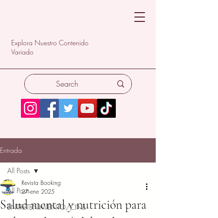
Explora Nuestro Contenido
Variado
Entrada
All Posts
Revista Booking
All Posts
27 ene 2025
Salud mental y nutrición para
ENTRETENIMIENTO/CINE