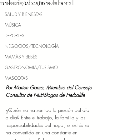
reducir el estrés laboral
LIFESTYLE/MODA/BELLEZA
SALUD Y BIENESTAR
MÚSICA
DEPORTES
NEGOCIOS/TECNOLOGÍA
MAMÁS Y BEBÉS
GASTRONOMÍA/TURISMO
MASCOTAS
Por Marien Garza, Miembro del Consejo 
Consultor de Nutriólogos de Herbalife
¿Quién no ha sentido la presión del día 
a día? Entre el trabajo, la familia y las 
responsabilidades del hogar, el estrés se 
ha convertido en una constante en 
nuestras vidas. Si bien, es algo con lo 