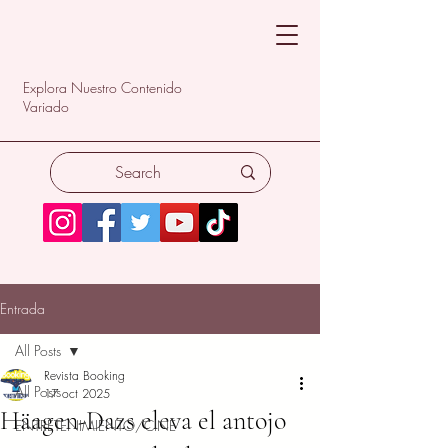
Explora Nuestro Contenido
Variado
Entrada
All Posts
Revista Booking
All Posts
17 oct 2025
Häagen-Dazs eleva el antojo
ENTRETENIMIENTO/CINE