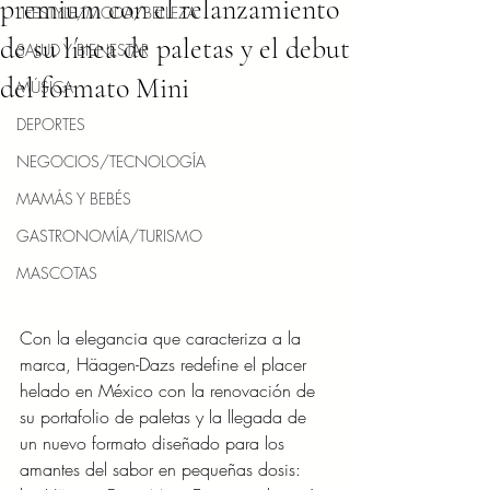
premium con el relanzamiento
LIFESTYLE/MODA/BELLEZA
de su línea de paletas y el debut
SALUD Y BIENESTAR
del formato Mini
MÚSICA
DEPORTES
NEGOCIOS/TECNOLOGÍA
MAMÁS Y BEBÉS
GASTRONOMÍA/TURISMO
MASCOTAS
Con la elegancia que caracteriza a la 
marca, Häagen-Dazs redefine el placer 
helado en México con la renovación de 
su portafolio de paletas y la llegada de 
un nuevo formato diseñado para los 
amantes del sabor en pequeñas dosis: 