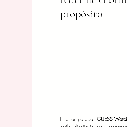
propósito
Esta temporada, 
GUESS Watc
estilo, diseño joyero y respon