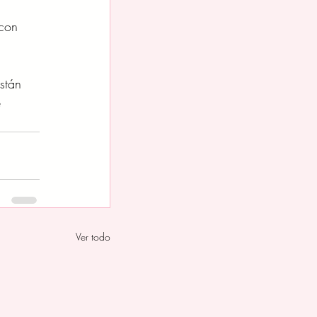
 
 con 
stán 
 
Ver todo