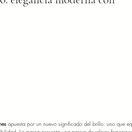
hes
 apuesta por un nuevo significado del brillo: uno que eq
sabilidad. La marca presenta una pareja de relojes femenino