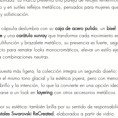
lo y en sutiles reflejos metálicos, pensados para mujeres qu
 sofisticación.
a cápsula deslumbra con su 
caja de acero pulido
, un 
bisel 
ue
 y una 
carátula sunray
 que transforma cada movimiento e
tifunción y brazalete metálico, su presencia es fuerte, seg
cto para rematar looks monocromáticos, elevar un estilo eje
 a combinaciones neutras.
puesta más ligera, la colección integra un segundo diseño:
el mismo tono glacial y la estética joyera, pero con meno
rillo y la intención, lo que la convierte en una opción ide
rse a un look en 
layering
 con otros accesorios metálicos.
r su estética: también brilla por su sentido de responsabil
istales Swarovski ReCreated
, elaborados a partir de vidrio 