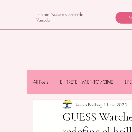
Explora Nuestro Contenido
M
Variado
All Posts
ENTRETENIMIENTO/CINE
LI
Revista Booking
11 dic 2025
NEGOCIOS/TECNOLOGÍA
MAMÁS 
GUESS Watches
redefine el bri