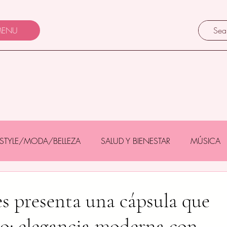
ENU
FESTYLE/MODA/BELLEZA
SALUD Y BIENESTAR
MÚSICA
Y BEBÉS
GASTRONOMÍA/TURISMO
MASCOTAS
 presenta una cápsula que
llo: elegancia moderna con