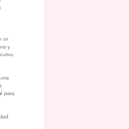
e 
n un 
ura y 
cutivo 
 una 
s 
al para 
idad. 