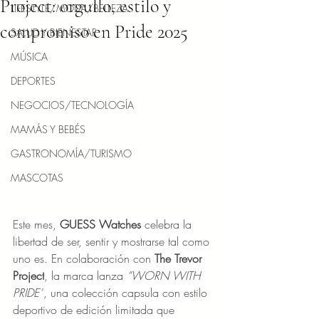
Project: orgullo, estilo y
LIFESTYLE/MODA/BELLEZA
compromiso en Pride 2025
SALUD Y BIENESTAR
MÚSICA
DEPORTES
NEGOCIOS/TECNOLOGÍA
MAMÁS Y BEBÉS
GASTRONOMÍA/TURISMO
MASCOTAS
Este mes, 
GUESS Watches
 celebra la 
libertad de ser, sentir y mostrarse tal como 
uno es. En colaboración con 
The Trevor 
Project
, la marca lanza 
“WORN WITH 
PRIDE”
, una colección capsula con estilo 
deportivo de edición limitada que 