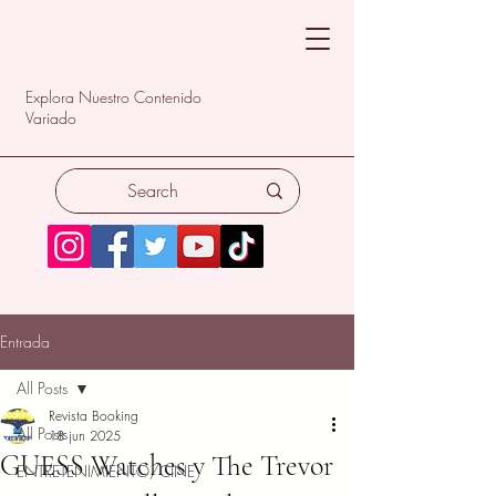
Explora Nuestro Contenido
Variado
Entrada
All Posts
Revista Booking
All Posts
18 jun 2025
GUESS Watches y The Trevor
ENTRETENIMIENTO/CINE