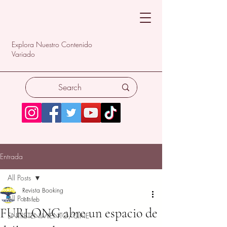
Explora Nuestro Contenido
Variado
Entrada
All Posts
Revista Booking
All Posts
11 feb
FURLONG abre un espacio de
ENTRETENIMIENTO/CINE