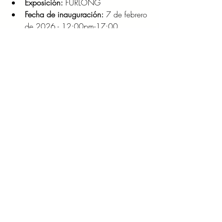
Exposición:
 FURLONG
Fecha de inauguración:
 7 de febrero 
de 2026 - 12:00pm-17:00
Curaduría:
 Magüis Sosa, Raúl de la 
Cerda y Juan José Nemer
Sede:
 Casa Rosa Polanco
Dirección:
 Aristóteles 127, Polanco, 
Ciudad de México
Duración:
 Febrero 7 a Marzo 6 
2026
ENTRETENIMIENTO/CINE
Entradas recientes
Ver todo