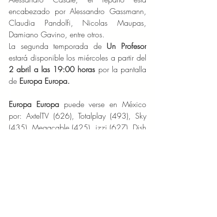
encabezado por Alessandro Gassmann, 
Claudia Pandolfi, Nicolas Maupas, 
Damiano Gavino, entre otros.
La segunda temporada de 
Un Profesor
estará disponible los miércoles a partir del 
2 abril a las 19:00 horas 
por la pantalla 
de 
Europa Europa
.
Europa Europa 
puede verse en México 
por: AxtelTV (626), Totalplay (493), Sky 
(435), Megacable (425), izzi (627), Dish 
(220), Cablemás (627), Cablevisión 
Monterrey (627).
ENTRETENIMIENTO/CINE