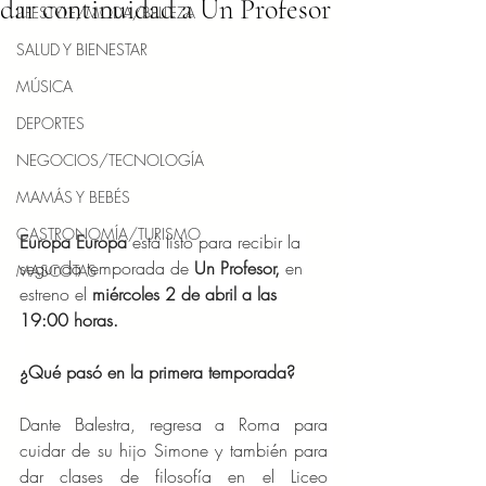
dar continuidad a Un Profesor
LIFESTYLE/MODA/BELLEZA
SALUD Y BIENESTAR
MÚSICA
DEPORTES
NEGOCIOS/TECNOLOGÍA
MAMÁS Y BEBÉS
GASTRONOMÍA/TURISMO
Europa Europa 
está listo para recibir la 
segunda temporada de 
Un Profesor,
 en 
MASCOTAS
estreno el 
miércoles 2 de abril a las 
19:00 horas.
¿Qué pasó en la primera temporada?
Dante Balestra, regresa a Roma para 
cuidar de su hijo Simone y también para 
dar clases de filosofía en el Liceo 