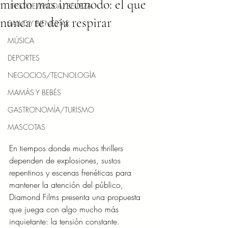
miedo más incómodo: el que
LIFESTYLE/MODA/BELLEZA
nunca te deja respirar
SALUD Y BIENESTAR
MÚSICA
DEPORTES
NEGOCIOS/TECNOLOGÍA
MAMÁS Y BEBÉS
GASTRONOMÍA/TURISMO
MASCOTAS
En tiempos donde muchos thrillers 
dependen de explosiones, sustos 
repentinos y escenas frenéticas para 
mantener la atención del público, 
Diamond Films presenta una propuesta 
que juega con algo mucho más 
inquietante: la tensión constante.