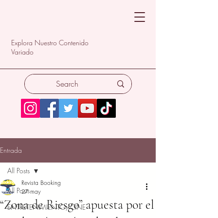
Explora Nuestro Contenido
Variado
Entrada
All Posts
Revista Booking
All Posts
27 may
“Zona de Riesgo” apuesta por el
ENTRETENIMIENTO/CINE