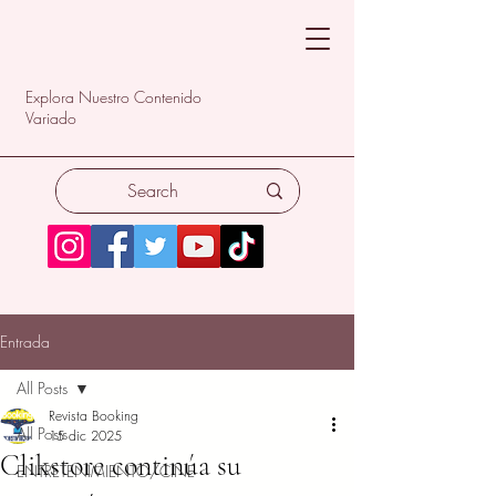
Explora Nuestro Contenido
Variado
Entrada
All Posts
Revista Booking
All Posts
15 dic 2025
Clikstore continúa su
ENTRETENIMIENTO/CINE