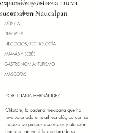
expansión y estrena nueva
LIFESTYLE/MODA/BELLEZA
sucursal en Naucalpan
SALUD Y BIENESTAR
MÚSICA
DEPORTES
NEGOCIOS/TECNOLOGÍA
MAMÁS Y BEBÉS
GASTRONOMÍA/TURISMO
MASCOTAS
POR: LILIANA HERNÁNDEZ
Clikstore, la cadena mexicana que ha 
revolucionado el retail tecnológico con su 
modelo de precios accesibles y atención 
cercana, anunció la apertura de su 