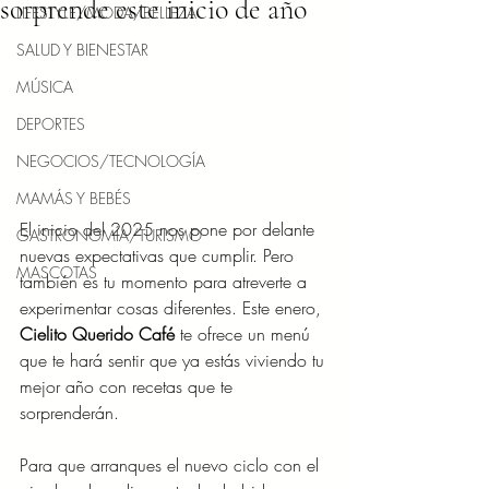
sorprende este inicio de año
LIFESTYLE/MODA/BELLEZA
SALUD Y BIENESTAR
MÚSICA
DEPORTES
NEGOCIOS/TECNOLOGÍA
MAMÁS Y BEBÉS
El inicio del 2025 nos pone por delante 
GASTRONOMÍA/TURISMO
nuevas expectativas que cumplir. Pero 
MASCOTAS
también es tu momento para atreverte a 
experimentar cosas diferentes. Este enero, 
Cielito Querido Café 
te ofrece un menú 
que te hará sentir que ya estás viviendo tu 
mejor año con recetas que te 
sorprenderán. ​ 
Para que arranques el nuevo ciclo con el 