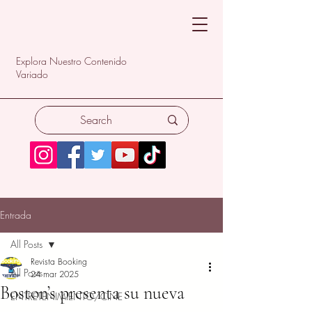
Explora Nuestro Contenido
Variado
Entrada
All Posts
Revista Booking
All Posts
24 mar 2025
Boston’s presenta su nueva
ENTRETENIMIENTO/CINE