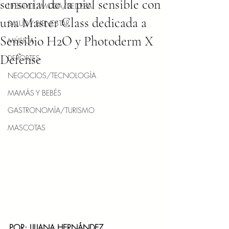
sensorial de la piel sensible con
LIFESTYLE/MODA/BELLEZA
una Master Class dedicada a
SALUD Y BIENESTAR
Sensibio H2O y Photoderm X
MÚSICA
Defense
DEPORTES
NEGOCIOS/TECNOLOGÍA
MAMÁS Y BEBÉS
GASTRONOMÍA/TURISMO
MASCOTAS
POR: LILIANA HERNÁNDEZ