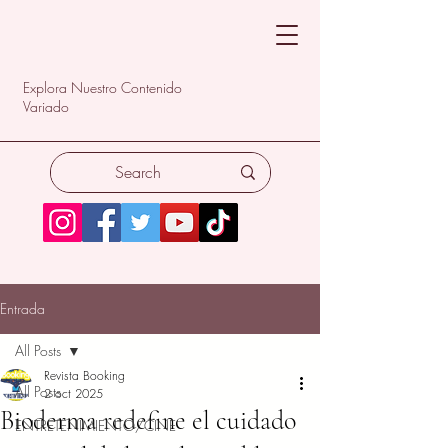
Explora Nuestro Contenido
Variado
Entrada
All Posts
Revista Booking
All Posts
2 oct 2025
Bioderma redefine el cuidado
ENTRETENIMIENTO/CINE