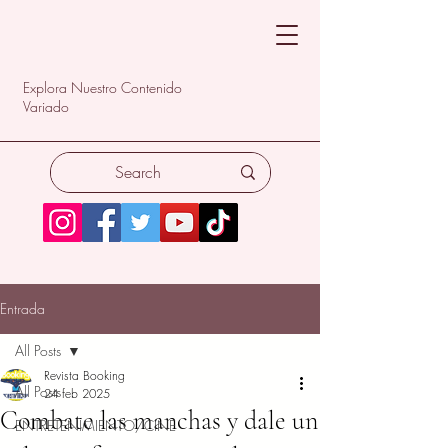
Explora Nuestro Contenido
Variado
Entrada
All Posts
Revista Booking
All Posts
24 feb 2025
Combate las manchas y dale un
ENTRETENIMIENTO/CINE