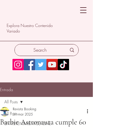
Explora Nuestro Contenido
Variado
Entrada
All Posts
Revista Booking
All Posts
31 mar 2025
Barbie Astronauta cumple 60
ENTRETENIMIENTO/CINE