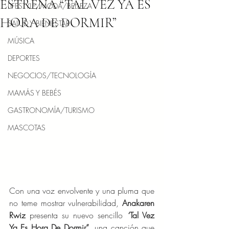
ESTRENA “TAL VEZ YA ES
LIFESTYLE/MODA/BELLEZA
HORA DE DORMIR”
SALUD Y BIENESTAR
MÚSICA
DEPORTES
NEGOCIOS/TECNOLOGÍA
MAMÁS Y BEBÉS
GASTRONOMÍA/TURISMO
MASCOTAS
Con una voz envolvente y una pluma que 
no teme mostrar vulnerabilidad, 
Anakaren 
Rwiz
 presenta su nuevo sencillo 
“
Tal Vez 
Ya Es Hora De Dormir”
,
 una canción que 