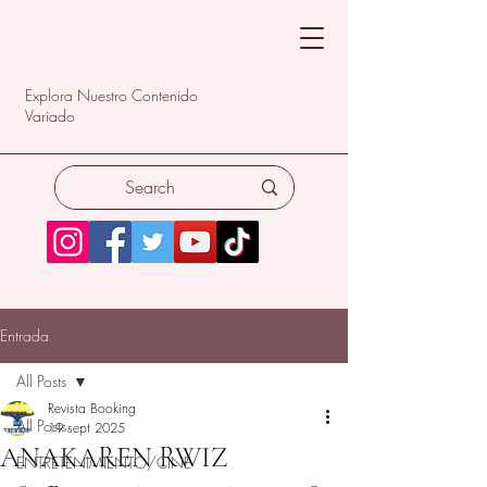
Explora Nuestro Contenido
Variado
Entrada
All Posts
Revista Booking
All Posts
19 sept 2025
ANAKAREN RWIZ
ENTRETENIMIENTO/CINE