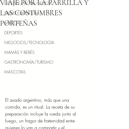
VIAJE POR LA PARRILLA Y
LIFESTYLE/MODA/BELLEZA
LAS COSTUMBRES
SALUD Y BIENESTAR
PORTEÑAS
MÚSICA
DEPORTES
NEGOCIOS/TECNOLOGÍA
MAMÁS Y BEBÉS
GASTRONOMÍA/TURISMO
MASCOTAS
El asado argentino, más que una 
comida, es un ritual. La receta de su
preparación incluye la rueda junto al 
fuego, un fragor de fraternidad entre
quienes lo van a compartir y el 