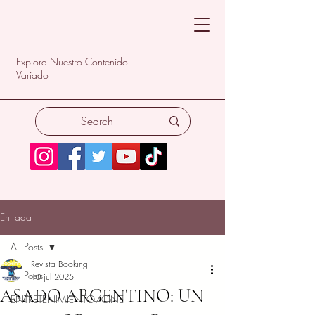
Explora Nuestro Contenido
Variado
Entrada
All Posts
Revista Booking
All Posts
10 jul 2025
ASADO ARGENTINO: UN
ENTRETENIMIENTO/CINE