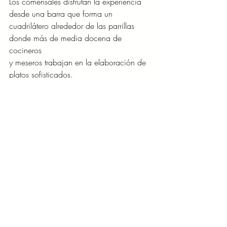
Los comensales disfrutan la experiencia 
desde una barra que forma un
cuadrilátero alrededor de las parrillas 
donde más de media docena de 
cocineros
y meseros trabajan en la elaboración de 
platos sofisticados.
La intención de la propuesta es lograr 
que el comensal viva una experiencia
comunal. Algo similar a lo que sintieron 
los gauchos al calor del fogón en la
pampa, pero con lujo y comodidad 
moderna.
En el detrás de escena de este 
emprendimiento están un argentino, Alex 
Pels, y
su socia y pareja danesa Danielle Jenster. 