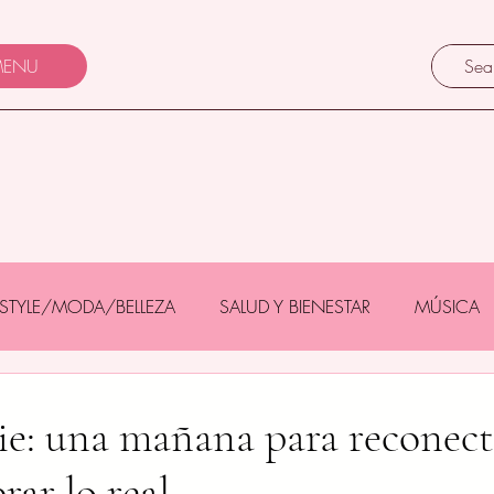
ENU
FESTYLE/MODA/BELLEZA
SALUD Y BIENESTAR
MÚSICA
Y BEBÉS
GASTRONOMÍA/TURISMO
MASCOTAS
ie: una mañana para reconect
rar lo real