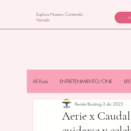
Explora Nuestro Contenido
M
Variado
All Posts
ENTRETENIMIENTO/CINE
LI
Revista Booking
3 dic 2025
NEGOCIOS/TECNOLOGÍA
MAMÁS 
Aerie x Caudal
cuidarse y celeb