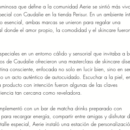
luminosa que define a la comunidad Aerie se sintió más viv
ecial con Caudalie en la tienda Perisur. En un ambiente ín
o esencial, ambas marcas se unieron para regalar una 
ral donde el amor propio, la comodidad y el skincare fuero
speciales en un entorno cálido y sensorial que invitaba a b
rtos de Caudalie ofrecieron una masterclass de skincare dis
tina consciente, enfocada no solo en lucir bien, sino en sen
un acto auténtico de autocuidado. Escuchar a la piel, en
 producto con intención fueron algunas de las claves 
riencia tan cercana como reveladora.
omplementó con un bar de matcha drinks preparado con 
o para recargar energía, compartir entre amigas y disfrutar d
alle especial, Aerie instaló una estación de personalizació