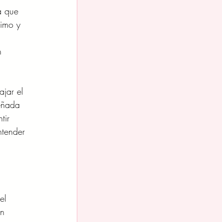
a que 
timo y 
n 
ajar el 
eñada 
tir 
tender 
el 
n 