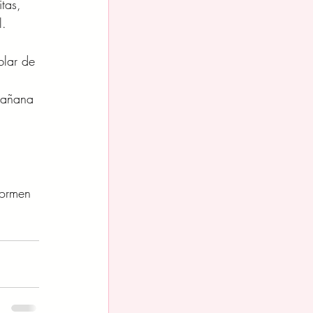
tas, 
l.
blar de 
mañana 
 
formen 