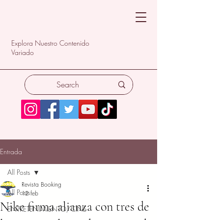
Explora Nuestro Contenido
Variado
Entrada
All Posts
Revista Booking
All Posts
12 feb
Nike firma alianza con tres de
ENTRETENIMIENTO/CINE