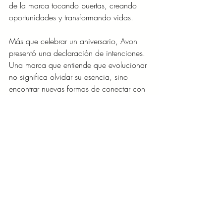
de la marca tocando puertas, creando 
oportunidades y transformando vidas.
Más que celebrar un aniversario, Avon 
presentó una declaración de intenciones. 
Una marca que entiende que evolucionar 
no significa olvidar su esencia, sino 
encontrar nuevas formas de conectar con 
las mujeres de hoy sin perder aquello que 
la convirtió en parte de millones de 
historias.
Entradas recientes
Ver todo