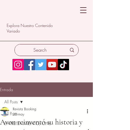
Explora Nuestro Contenido
Variado
Entrada
All Posts
Revista Booking
All Posts
20 may
Avon reinventó su historia y
ENTRETENIMIENTO/CINE