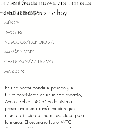
presentó una nueva era pensada
LIFESTYLE/MODA/BELLEZA
para las mujeres de hoy
SALUD Y BIENESTAR
MÚSICA
DEPORTES
NEGOCIOS/TECNOLOGÍA
MAMÁS Y BEBÉS
GASTRONOMÍA/TURISMO
MASCOTAS
En una noche donde el pasado y el 
futuro convivieron en un mismo espacio, 
Avon celebró 140 años de historia 
presentando una transformación que 
marca el inicio de una nueva etapa para 
la marca. El escenario fue el WTC 