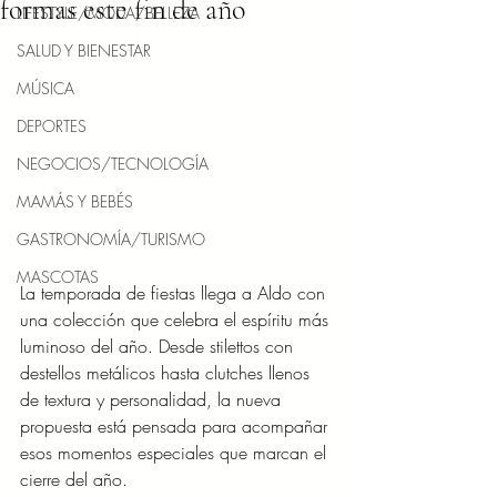
formas este fin de año
LIFESTYLE/MODA/BELLEZA
SALUD Y BIENESTAR
MÚSICA
DEPORTES
NEGOCIOS/TECNOLOGÍA
MAMÁS Y BEBÉS
GASTRONOMÍA/TURISMO
MASCOTAS
La temporada de fiestas llega a Aldo con 
una colección que celebra el espíritu más 
luminoso del año. Desde stilettos con 
destellos metálicos hasta clutches llenos 
de textura y personalidad, la nueva 
propuesta está pensada para acompañar 
esos momentos especiales que marcan el
cierre del año.