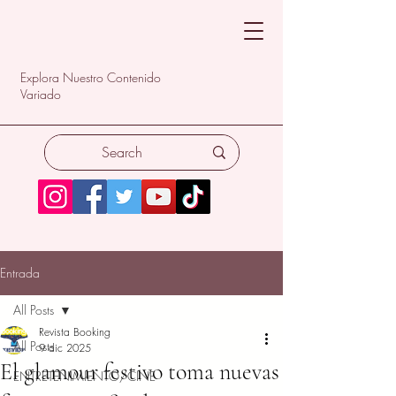
Explora Nuestro Contenido
Variado
Entrada
All Posts
Revista Booking
All Posts
9 dic 2025
El glamour festivo toma nuevas
ENTRETENIMIENTO/CINE