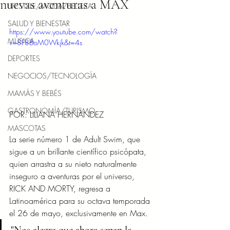
nuevas aventuras a MAX
LIFESTYLE/MODA/BELLEZA
SALUD Y BIENESTAR
https://www.youtube.com/watch?
MÚSICA
v=8F8BoM0Wkjk&t=4s
DEPORTES
NEGOCIOS/TECNOLOGÍA
MAMÁS Y BEBÉS
GASTRONOMÍA/TURISMO
POR: LILIANA HERNÁNDEZ
MASCOTAS
La serie número 1 de Adult Swim, que 
sigue a un brillante científico psicópata, 
quien arrastra a su nieto naturalmente 
inseguro a aventuras por el universo, 
RICK AND MORTY, regresa a 
Latinoamérica para su octava temporada 
el 26 de mayo, exclusivamente en Max.
"Nos alegra que ahora sepan la 