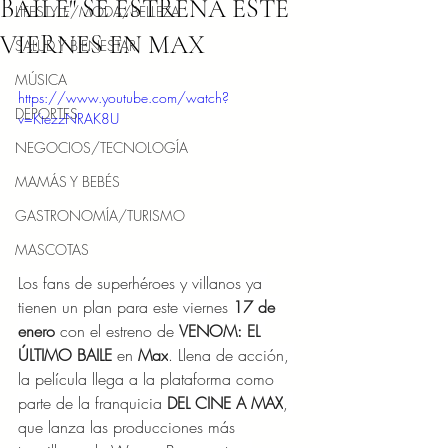
BAILE" SE ESTRENA ESTE
LIFESTYLE/MODA/BELLEZA
VIERNES EN MAX
SALUD Y BIENESTAR
MÚSICA
https://www.youtube.com/watch?
DEPORTES
v=KtezzNRAK8U
NEGOCIOS/TECNOLOGÍA
MAMÁS Y BEBÉS
GASTRONOMÍA/TURISMO
MASCOTAS
Los fans de superhéroes y villanos ya 
tienen un plan para este viernes 
17 de 
enero 
con el estreno de 
VENOM: EL 
ÚLTIMO BAILE
 en 
Max
. Llena de acción, 
la película llega a la plataforma como 
parte de la franquicia 
DEL CINE A MAX
, 
que lanza las producciones más 