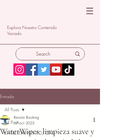
Explora Nuestro Contenido
Variado
Entrada
All Posts
Revista Booking
All Posts
17 oct 2025
WaterWipes: limpieza suave y
ENTRETENIMIENTO/CINE