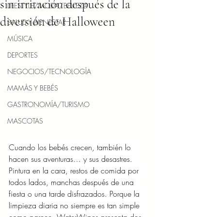
sin irritación después de la
LIFESTYLE/MODA/BELLEZA
diversión de Halloween
SALUD Y BIENESTAR
MÚSICA
DEPORTES
NEGOCIOS/TECNOLOGÍA
MAMÁS Y BEBÉS
GASTRONOMÍA/TURISMO
MASCOTAS
Cuando los bebés crecen, también lo 
hacen sus aventuras… y sus desastres. 
Pintura en la cara, restos de comida por 
todos lados, manchas después de una 
fiesta o una tarde disfrazados. Porque la 
limpieza diaria no siempre es tan simple 