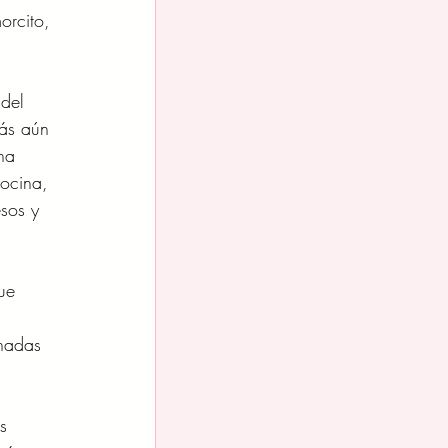
orcito,
del
más aún
na
cocina,
sos y
ue
ohadas
s