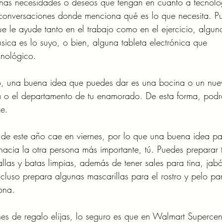
unas necesidades o deseos que tengan en cuanto a tecnolo
s conversaciones donde menciona qué es lo que necesita. P
que le ayude tanto en el trabajo como en el ejercicio, algun
sica es lo suyo, o bien, alguna tableta electrónica que
nológico.
do, una buena idea que puedes dar es una bocina o un nue
a o el departamento de tu enamorado. De esta forma, podr
le.
 de este año cae en viernes, por lo que una buena idea p
hacia la otra persona más importante, tú. Puedes preparar 
llas y batas limpias, además de tener sales para tina, jab
ncluso prepara algunas mascarillas para el rostro y pelo pa
sona.
nes de regalo elijas, lo seguro es que en Walmart Supercen