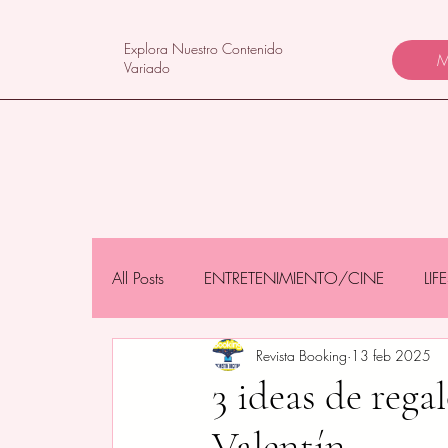
Explora Nuestro Contenido
M
Variado
All Posts
ENTRETENIMIENTO/CINE
LI
Revista Booking
13 feb 2025
NEGOCIOS/TECNOLOGÍA
MAMÁS 
3 ideas de rega
Valentín