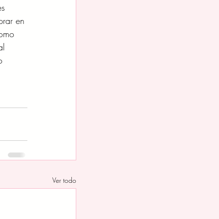
es
prar en
como
al
o
Ver todo