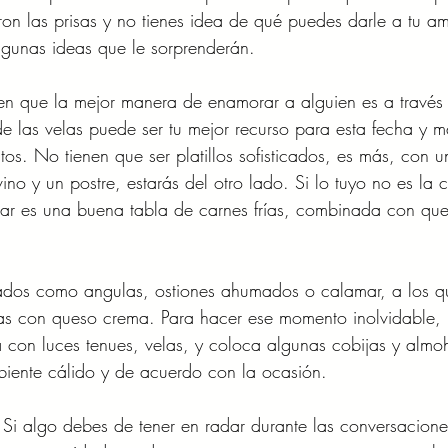
aron las prisas y no tienes idea de qué puedes darle a tu am
lgunas ideas que le sorprenderán.
n que la mejor manera de enamorar a alguien es a través 
e las velas puede ser tu mejor recurso para esta fecha y 
tos. No tienen que ser platillos sofisticados, es más, con u
no y un postre, estarás del otro lado. Si lo tuyo no es la 
ar es una buena tabla de carnes frías, combinada con que
atados como angulas, ostiones ahumados o calamar, a los q
as con queso crema. Para hacer ese momento inolvidable,
a con luces tenues, velas, y coloca algunas cobijas y alm
biente cálido y de acuerdo con la ocasión.
 Si algo debes de tener en radar durante las conversacione