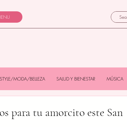
ENU
FESTYLE/MODA/BELLEZA
SALUD Y BIENESTAR
MÚSICA
Y BEBÉS
GASTRONOMÍA/TURISMO
MASCOTAS
los para tu amorcito este San