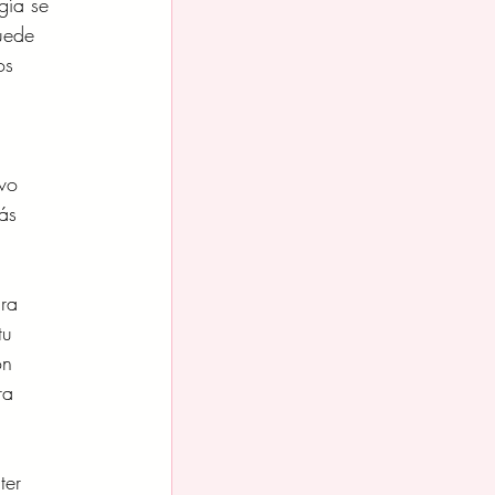
gía se
uede
os
vo
ás
ara
tu
ón
ra
ter