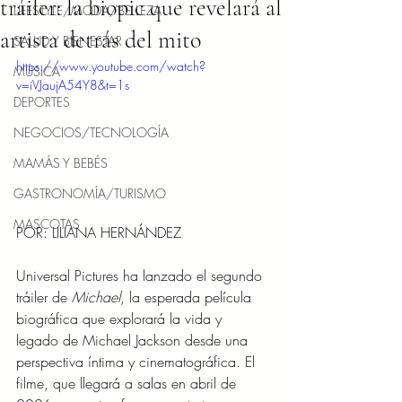
tráiler: la biopic que revelará al
LIFESTYLE/MODA/BELLEZA
artista detrás del mito
SALUD Y BIENESTAR
https://www.youtube.com/watch?
MÚSICA
v=iVJaujA54Y8&t=1s
DEPORTES
NEGOCIOS/TECNOLOGÍA
MAMÁS Y BEBÉS
GASTRONOMÍA/TURISMO
MASCOTAS
POR: LILIANA HERNÁNDEZ
Universal Pictures ha lanzado el segundo 
tráiler de 
Michael
, la esperada película 
biográfica que explorará la vida y 
legado de Michael Jackson desde una 
perspectiva íntima y cinematográfica. El 
filme, que llegará a salas en abril de 