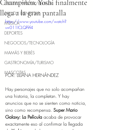
Champiñón: Yoshi finalmente
LIFESTYLE/MODA/BELLEZA
llega a la gran pantalla
SALUD Y BIENESTAR
https://www.youtube.com/watch?
MÚSICA
v=011ICLQf9f4
DEPORTES
NEGOCIOS/TECNOLOGÍA
MAMÁS Y BEBÉS
GASTRONOMÍA/TURISMO
MASCOTAS
POR: LILIANA HERNÁNDEZ
Hay personajes que no solo acompañan 
una historia, la completan. Y hay 
anuncios que no se sienten como noticia, 
sino como recompensa. 
Super Mario 
Galaxy: La Película
 acaba de provocar 
exactamente eso al confirmar la llegada 