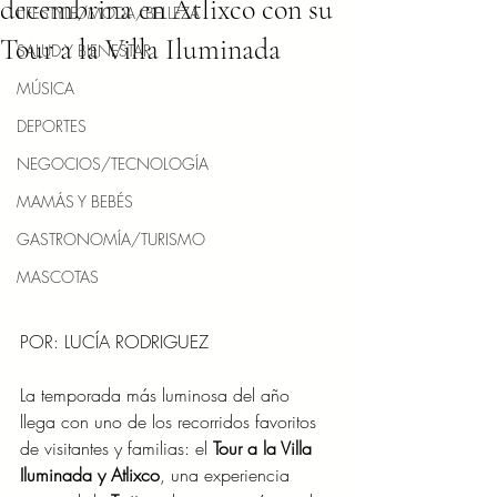
decembrina en Atlixco con su
LIFESTYLE/MODA/BELLEZA
Tour a la Villa Iluminada
SALUD Y BIENESTAR
MÚSICA
DEPORTES
NEGOCIOS/TECNOLOGÍA
MAMÁS Y BEBÉS
GASTRONOMÍA/TURISMO
MASCOTAS
POR: LUCÍA RODRIGUEZ
La temporada más luminosa del año 
llega con uno de los recorridos favoritos 
de visitantes y familias: el 
Tour a la Villa 
Iluminada y Atlixco
, una experiencia 