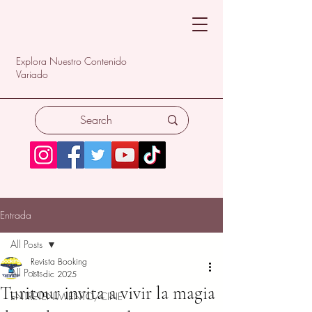
Explora Nuestro Contenido
Variado
Entrada
All Posts
Revista Booking
All Posts
11 dic 2025
Turitour invita a vivir la magia
ENTRETENIMIENTO/CINE