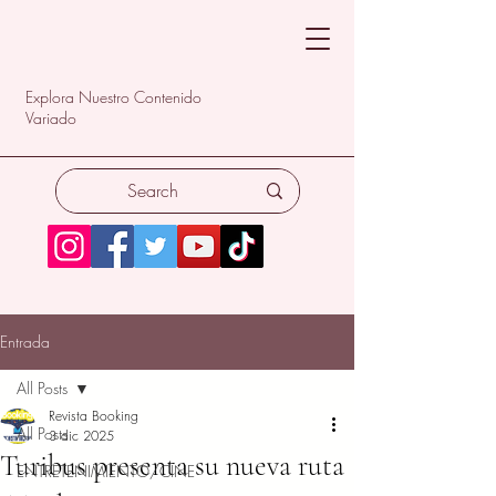
Explora Nuestro Contenido
Variado
Entrada
All Posts
Revista Booking
All Posts
3 dic 2025
Turibus presenta su nueva ruta
ENTRETENIMIENTO/CINE