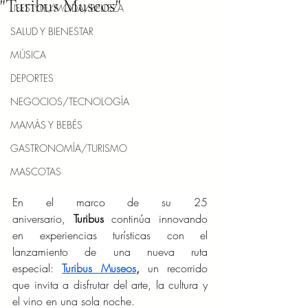
"Turibus Museos"
LIFESTYLE/MODA/BELLEZA
SALUD Y BIENESTAR
MÚSICA
DEPORTES
NEGOCIOS/TECNOLOGÍA
MAMÁS Y BEBÉS
GASTRONOMÍA/TURISMO
MASCOTAS
En el marco de su 25 
aniversario, 
Turibus
 continúa innovando 
en experiencias turísticas con el 
lanzamiento de una nueva ruta 
especial: 
Turibus Museos
,
 un recorrido 
que invita a disfrutar del arte, la cultura y 
el vino en una sola noche.