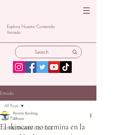
Explora Nuestro Contenido
Variado
Entrada
All Posts
Revista Booking
All Posts
21 ene
El skincare no termina en la
ENTRETENIMIENTO/CINE