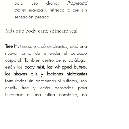
para uso diario. 
Propiedad 
clave:
 suaviza y refresca la piel sin 
sensación pesada.
Más que body care, skincare real
Tree Hut
 no solo creó exfoliantes; creó una 
nueva forma de entender el cuidado 
corporal. También dentro de su catálogo, 
están los 
body mist, las whipped butters, 
los shaves oils y lociones hidratantes
formulados sin parabenos ni sulfatos, son 
cruelty free y están pensados para 
integrarse a una rutina constante, no 
esporádica.
Hoy, cuando hablar de 
body skincare
 es 
tendencia, 
Tree Hut
 puede decir con 