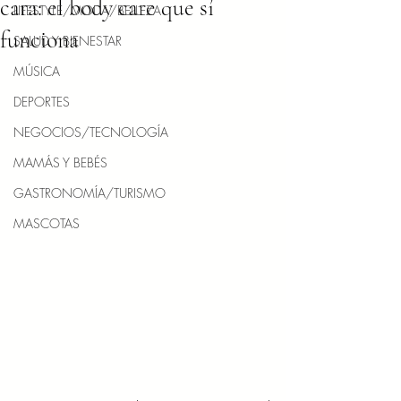
cara: el body care que sí
LIFESTYLE/MODA/BELLEZA
funciona
SALUD Y BIENESTAR
MÚSICA
DEPORTES
NEGOCIOS/TECNOLOGÍA
MAMÁS Y BEBÉS
GASTRONOMÍA/TURISMO
MASCOTAS