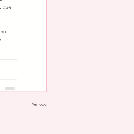
s que 
una 
e 
Ver todo