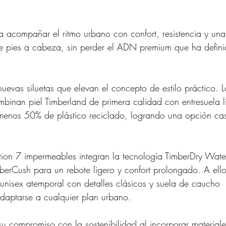
 acompañar el ritmo urbano con confort, resistencia y una
 de pies a cabeza, sin perder el ADN premium que ha defin
uevas siluetas que elevan el concepto de estilo práctico. L
binan piel Timberland de primera calidad con entresuela l
menos 50% de plástico reciclado, logrando una opción cas
tion 7 impermeables integran la tecnología TimberDry Wate
imberCush para un rebote ligero y confort prolongado. A ello
unisex atemporal con detalles clásicos y suela de caucho 
adaptarse a cualquier plan urbano.
su compromiso con la sostenibilidad al incorporar materiale