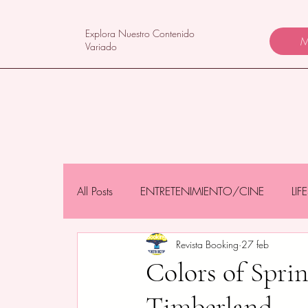
Explora Nuestro Contenido
M
Variado
All Posts
ENTRETENIMIENTO/CINE
LI
Revista Booking
27 feb
NEGOCIOS/TECNOLOGÍA
MAMÁS 
Colors of Spri
Timberland