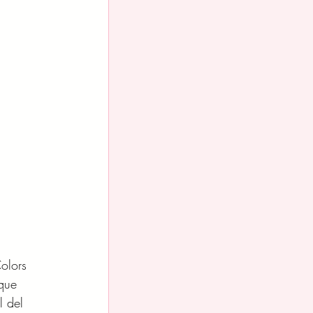
olors 
que 
l del 