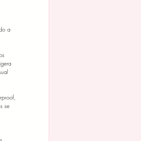
 
ido a 
os 
igera 
ual 
rproof, 
s se 
s 