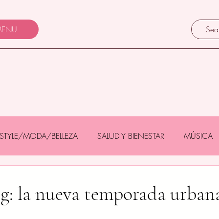
ENU
FESTYLE/MODA/BELLEZA
SALUD Y BIENESTAR
MÚSICA
Y BEBÉS
GASTRONOMÍA/TURISMO
MASCOTAS
ng: la nueva temporada urban