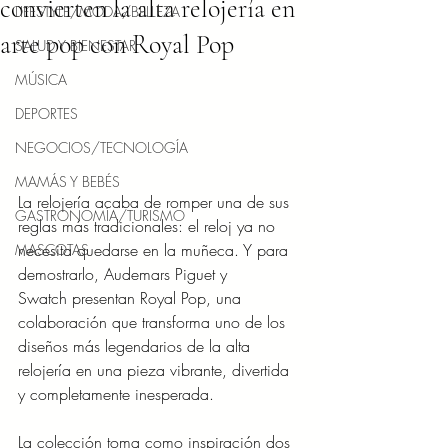
convierten la alta relojería en
LIFESTYLE/MODA/BELLEZA
arte pop con Royal Pop
SALUD Y BIENESTAR
MÚSICA
DEPORTES
NEGOCIOS/TECNOLOGÍA
MAMÁS Y BEBÉS
La relojería acaba de romper una de sus 
GASTRONOMÍA/TURISMO
reglas más tradicionales: el reloj ya no 
necesita quedarse en la muñeca. Y para 
MASCOTAS
demostrarlo, Audemars Piguet y 
Swatch presentan Royal Pop, una 
colaboración que transforma uno de los 
diseños más legendarios de la alta 
relojería en una pieza vibrante, divertida 
y completamente inesperada.
La colección toma como inspiración dos 