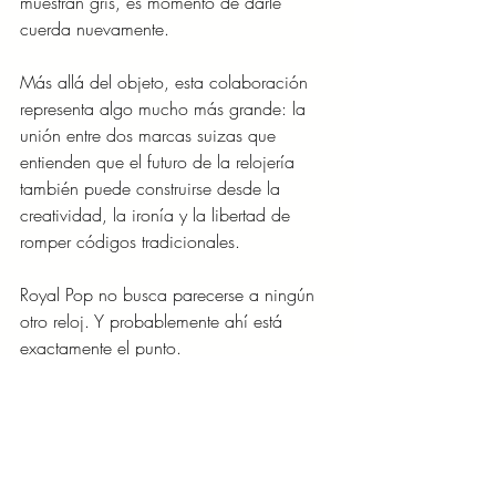
muestran gris, es momento de darle 
cuerda nuevamente.
Más allá del objeto, esta colaboración 
representa algo mucho más grande: la 
unión entre dos marcas suizas que 
entienden que el futuro de la relojería 
también puede construirse desde la 
creatividad, la ironía y la libertad de 
romper códigos tradicionales.
Royal Pop no busca parecerse a ningún 
otro reloj. Y probablemente ahí está 
exactamente el punto.
La colección estará disponible 
exclusivamente en tiendas seleccionadas 
de Swatch a partir del 16 de mayo de 
2026, con disponibilidad limitada a una 
pieza por persona, por día y por tienda.