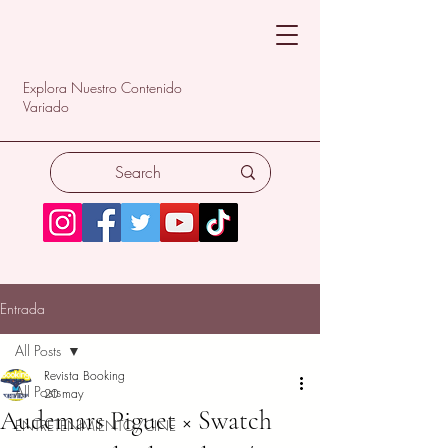
Explora Nuestro Contenido
Variado
Entrada
All Posts
Revista Booking
All Posts
20 may
Audemars Piguet × Swatch
ENTRETENIMIENTO/CINE