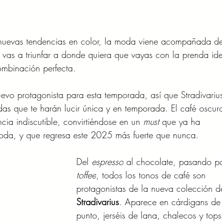
 nuevas tendencias en color, la moda viene acompañada d
vas a triunfar a donde quiera que vayas con la prenda ide
combinación perfecta.
uevo protagonista para esta temporada, así que Stradivariu
das que te harán lucir única y en temporada.
 El café oscur
ia indiscutible, convirtiéndose en un 
must 
que ya ha 
oda, y que regresa este 2025 más fuerte que nunca.
Del 
espresso
 al chocolate, pasando po
toffee
, todos los tonos de café son 
protagonistas de la nueva colección d
Stradivarius
. Aparece en cárdigans de
punto, jerséis de lana, chalecos y tops