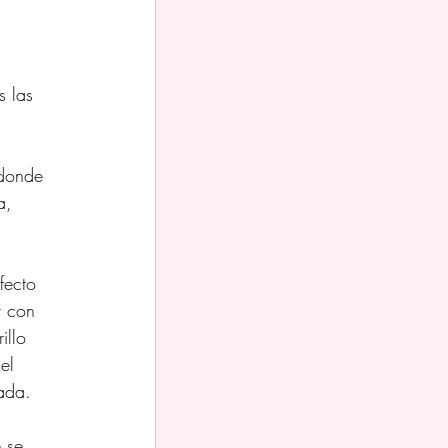
s las 
donde 
a, 
fecto 
 con 
illo 
el 
ada. 
 se 