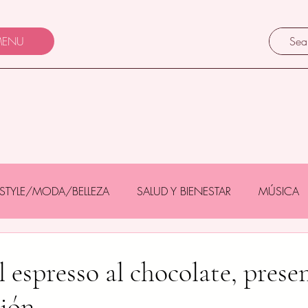
ENU
FESTYLE/MODA/BELLEZA
SALUD Y BIENESTAR
MÚSICA
Y BEBÉS
GASTRONOMÍA/TURISMO
MASCOTAS
l espresso al chocolate, prese
ción