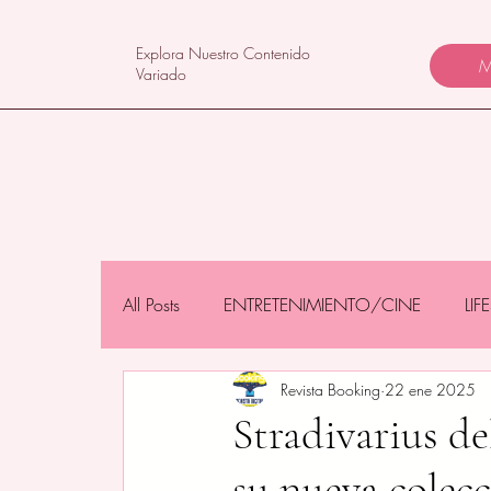
Explora Nuestro Contenido
M
Variado
All Posts
ENTRETENIMIENTO/CINE
LI
Revista Booking
22 ene 2025
NEGOCIOS/TECNOLOGÍA
MAMÁS 
Stradivarius de
su nueva colec