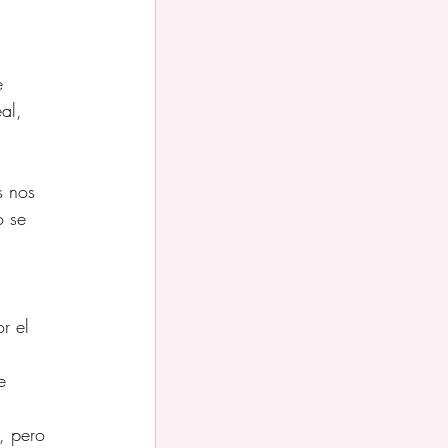
e 
al, 
s nos 
o se 
r el 
e 
 
, pero 