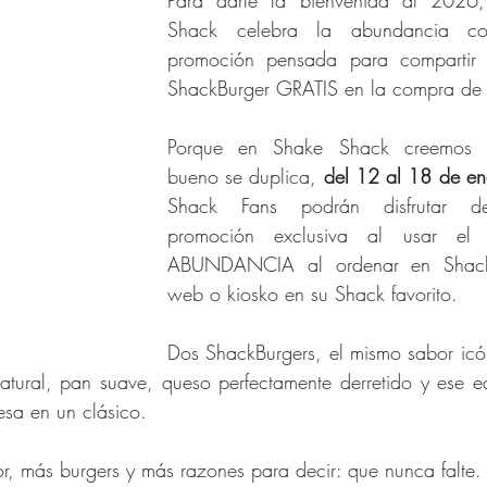
Para darle la bienvenida al 2026,
Shack celebra la abundancia co
promoción pensada para compartir (
ShackBurger GRATIS en la compra de 
Porque en Shake Shack creemos q
bueno se duplica, 
del 12 al 18 de en
Shack Fans podrán disfrutar de
promoción exclusiva al usar el 
ABUNDANCIA al ordenar en Shack
web o kiosko en su Shack favorito.
Dos ShackBurgers, el mismo sabor icó
ural, pan suave, queso perfectamente derretido y ese equ
sa en un clásico.
r, más burgers y más razones para decir: que nunca falte.