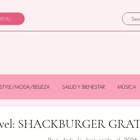
ENU
FESTYLE/MODA/BELLEZA
SALUD Y BIENESTAR
MÚSICA
Y BEBÉS
GASTRONOMÍA/TURISMO
MASCOTAS
nivel: SHACKBURGER GRAT