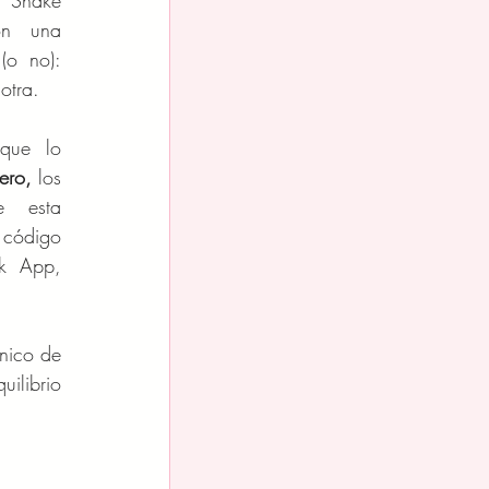
 Shake 
n una 
o no): 
otra.
ue lo 
ero,
 los 
 esta 
código 
 App, 
nico de 
ilibrio 