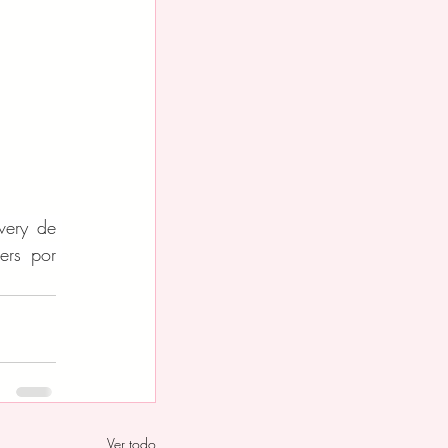
ery de 
rs por 
Ver todo