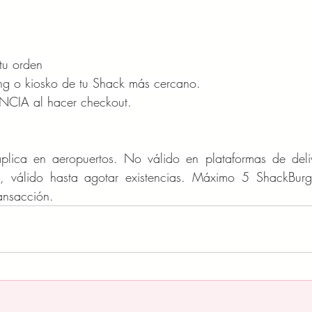
tu orden 
g o kiosko de tu Shack más cercano. 
NCIA al hacer checkout. 
lica en aeropuertos. No válido en plataformas de deliv
s, válido hasta agotar existencias. Máximo 5 ShackBurge
ansacción.