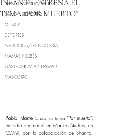
INFANTE ESTRENA EL
LIFESTYLE/MODA/BELLEZA
TEMA “POR MUERTO”
SALUD Y BIENESTAR
MÚSICA
DEPORTES
NEGOCIOS/TECNOLOGÍA
MAMÁS Y BEBÉS
GASTRONOMÍA/TURISMO
MASCOTAS
Pablo Infante
 lanza su tema 
"Por muerto", 
melodía que nació en Mankra Studios, en 
CDMX, con la colaboración de Shantra, 