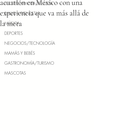
acuatlón en México con una
LIFESTYLE/MODA/BELLEZA
experiencia que va más allá de
SALUD Y BIENESTAR
la meta
MÚSICA
DEPORTES
NEGOCIOS/TECNOLOGÍA
MAMÁS Y BEBÉS
GASTRONOMÍA/TURISMO
MASCOTAS