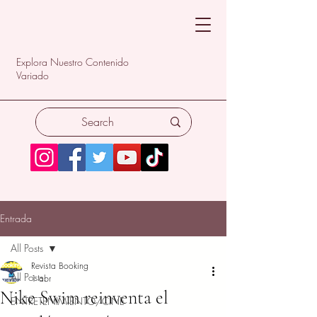
Explora Nuestro Contenido
Variado
Entrada
All Posts
Revista Booking
All Posts
1 abr
Nike Swim reinventa el
ENTRETENIMIENTO/CINE