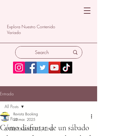
Explora Nuestro Contenido
Variado
Entrada
All Posts
Revista Booking
All Posts
22 mar. 2025
Cómo disfrutar de un sábado
ENTRETENIMIENTO/CINE