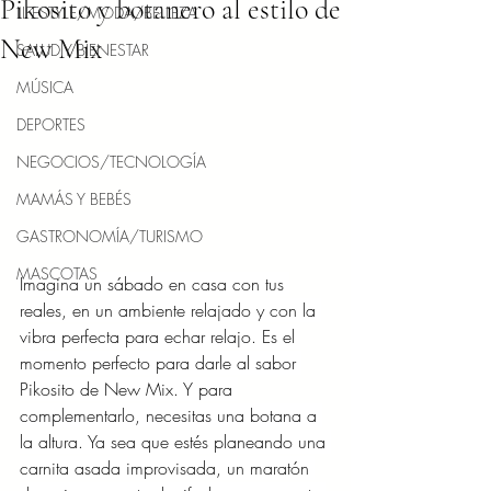
Pikosito y botanero al estilo de
LIFESTYLE/MODA/BELLEZA
New Mix
SALUD Y BIENESTAR
MÚSICA
DEPORTES
NEGOCIOS/TECNOLOGÍA
MAMÁS Y BEBÉS
GASTRONOMÍA/TURISMO
MASCOTAS
Imagina un sábado en casa con tus 
reales, en un ambiente relajado y con la 
vibra perfecta para echar relajo. Es el 
momento perfecto para darle al sabor 
Pikosito de New Mix. Y para 
complementarlo, necesitas una botana a 
la altura. Ya sea que estés planeando una 
carnita asada improvisada, un maratón 