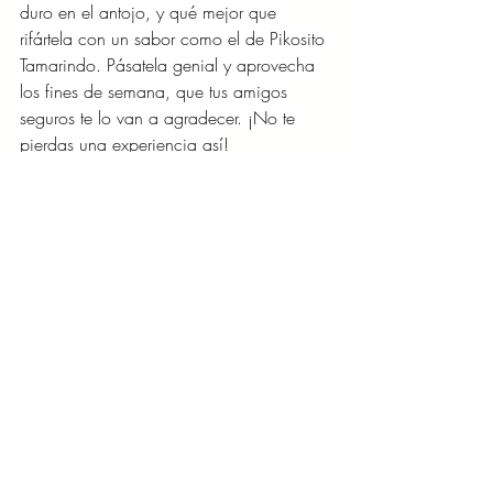
duro en el antojo, y qué mejor que 
rifártela con un sabor como el de Pikosito 
Tamarindo. Pásatela genial y aprovecha 
los fines de semana, que tus amigos 
seguros te lo van a agradecer. ¡No te 
pierdas una experiencia así!
LIFESTYLE/MODA/BELLEZA
Entradas recientes
Ver todo