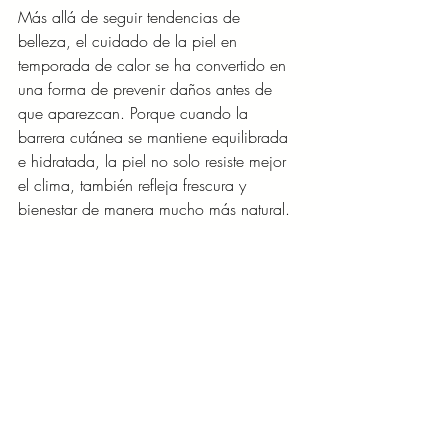
Más allá de seguir tendencias de 
belleza, el cuidado de la piel en 
temporada de calor se ha convertido en 
una forma de prevenir daños antes de 
que aparezcan. Porque cuando la 
barrera cutánea se mantiene equilibrada 
e hidratada, la piel no solo resiste mejor 
el clima, también refleja frescura y 
bienestar de manera mucho más natural.
Los productos de Mario Badescu ya se 
encuentran disponibles en Blush Bar, Ulta 
Beauty y Aruma.