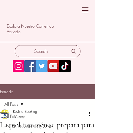
Explora Nuestro Contenido
Variado
Entrada
All Posts
Revista Booking
All Posts
20 may
La piel también se prepara para
ENTRETENIMIENTO/CINE