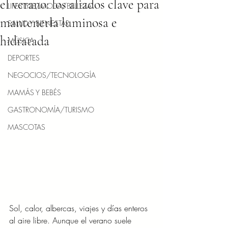
el verano: los aliados clave para
LIFESTYLE/MODA/BELLEZA
mantenerla luminosa e
SALUD Y BIENESTAR
hidratada
MÚSICA
DEPORTES
NEGOCIOS/TECNOLOGÍA
MAMÁS Y BEBÉS
GASTRONOMÍA/TURISMO
MASCOTAS
Sol, calor, albercas, viajes y días enteros 
al aire libre. Aunque el verano suele 