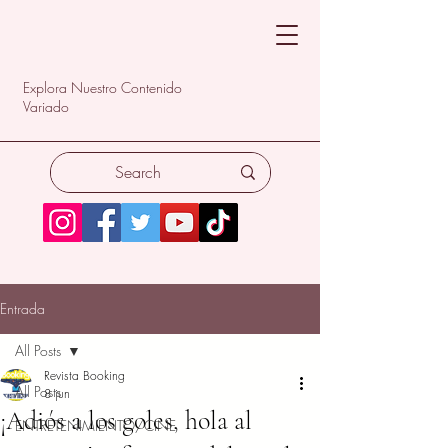
Explora Nuestro Contenido
Variado
Entrada
All Posts
Revista Booking
All Posts
8 jun
¡Adiós a los goles, hola al
ENTRETENIMIENTO/CINE