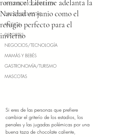
romance! Lifetime adelanta la
LIFESTYLE/MODA/BELLEZA
Navidad en junio como el
SALUD Y BIENESTAR
refugio perfecto para el
MÚSICA
invierno
DEPORTES
NEGOCIOS/TECNOLOGÍA
MAMÁS Y BEBÉS
GASTRONOMÍA/TURISMO
MASCOTAS
Si eres de las personas que prefiere 
cambiar el griterío de los estadios, los 
penales y las jugadas polémicas por una 
buena taza de chocolate caliente, 