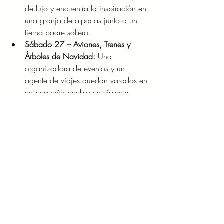
de lujo y encuentra la inspiración en 
una granja de alpacas junto a un 
tierno padre soltero.
Sábado 27 – Aviones, Trenes y 
Árboles de Navidad:
 Una 
organizadora de eventos y un 
agente de viajes quedan varados en 
un pequeño pueblo en vísperas 
navideñas.
Prepara tu manta favorita, 
desconéctate del ruido del fútbol y 
déjate llevar por la magia de las 
historias más cálidas de la 
televisión. ¡La Navidad llegó 
temprano a Lifetime!