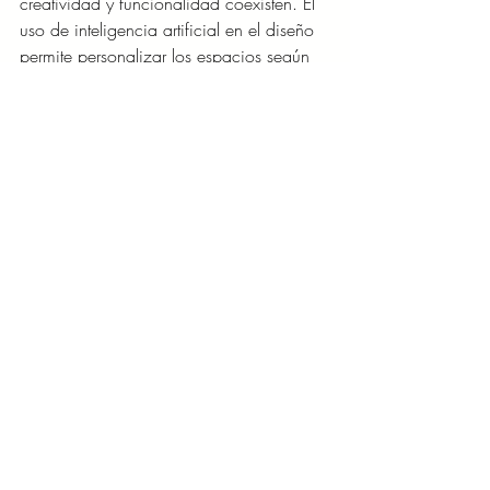
creatividad y funcionalidad coexisten. El 
uso de inteligencia artificial en el diseño 
permite personalizar los espacios según 
las emociones y preferencias de los 
habitantes, promoviendo el bienestar y la 
conexión con el entorno
"En Lafayette, entendemos que la 
verdadera innovación textil va más allá 
de lo estético. Se trata de desarrollar 
soluciones responsables con el 
medioambiente, que mejoren la calidad 
de vida y generen conexiones auténticas 
con los consumidores. Nuestro 
compromiso es anticipar las tendencias y 
aprovechar la integración de la 
tecnología y la naturaleza para 
transformar la industria, creando 
materiales con propósito que tengan un 