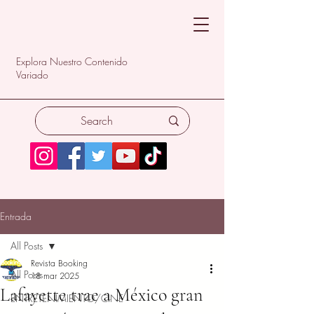
Explora Nuestro Contenido
Variado
Entrada
All Posts
Revista Booking
All Posts
18 mar 2025
Lafayette trae a México gran
ENTRETENIMIENTO/CINE