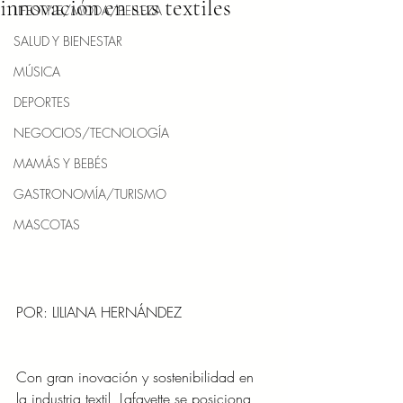
innovación en sus textiles
LIFESTYLE/MODA/BELLEZA
SALUD Y BIENESTAR
MÚSICA
DEPORTES
NEGOCIOS/TECNOLOGÍA
MAMÁS Y BEBÉS
GASTRONOMÍA/TURISMO
MASCOTAS
POR: LILIANA HERNÁNDEZ
Con gran inovación y sostenibilidad en 
la industria textil, Lafayette se posiciona 