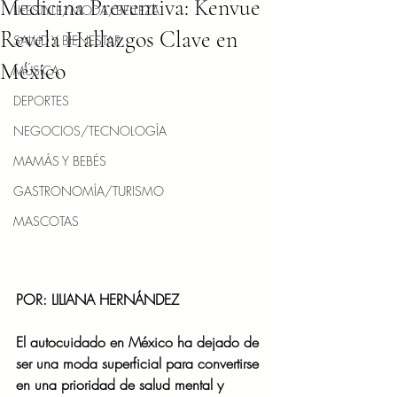
Medicina Preventiva: Kenvue
LIFESTYLE/MODA/BELLEZA
Revela Hallazgos Clave en
SALUD Y BIENESTAR
México
MÚSICA
DEPORTES
NEGOCIOS/TECNOLOGÍA
MAMÁS Y BEBÉS
GASTRONOMÍA/TURISMO
MASCOTAS
POR: LILIANA HERNÁNDEZ
El autocuidado en México ha dejado de 
ser una moda superficial para convertirse 
en una prioridad de salud mental y 