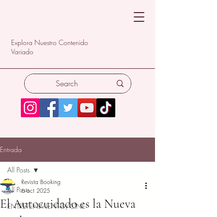
Explora Nuestro Contenido
Variado
Entrada
All Posts
Revista Booking
All Posts
6 oct 2025
El Autocuidado es la Nueva
ENTRETENIMIENTO/CINE