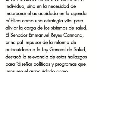
individuo, sino en la necesidad de 
incorporar el autocuidado en la agenda 
pública como una estrategia vital para 
aliviar la carga de los sistemas de salud. 
El Senador Emmanuel Reyes Carmona, 
principal impulsor de la reforma de 
autocuidado a la Ley General de Salud, 
destacó la relevancia de estos hallazgos 
para "diseñar políticas y programas que 
impulsen el autocuidado como 
herramienta de prevención."
Con Kenvue Talks México, la compañía 
reafirma su compromiso de trabajar junto 
a autoridades, academia y sector salud 
para convertir las rutinas simples, 
confiables y basadas en ciencia en un 
pilar real y sostenible de la salud pública 