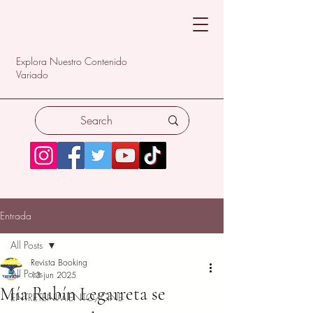
Explora Nuestro Contenido
Variado
Entrada
All Posts
Revista Booking
All Posts
13 jun 2025
Mía Rubín Legarreta se
ENTRETENIMIENTO/CINE