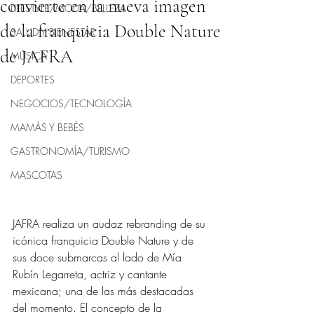
convierte en la nueva imagen
LIFESTYLE/MODA/BELLEZA
de la franquicia Double Nature
SALUD Y BIENESTAR
de JAFRA
MÚSICA
DEPORTES
NEGOCIOS/TECNOLOGÍA
MAMÁS Y BEBÉS
GASTRONOMÍA/TURISMO
MASCOTAS
JAFRA realiza un audaz rebranding de su 
icónica franquicia Double Nature y de 
sus doce submarcas al lado de Mía 
Rubín Legarreta, actriz y cantante 
mexicana; una de las más destacadas 
del momento. El concepto de la 