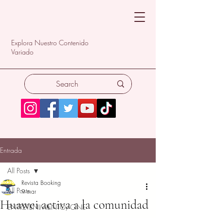
Explora Nuestro Contenido
Variado
Entrada
All Posts
Revista Booking
All Posts
9 mar
Huawei activa a la comunidad
ENTRETENIMIENTO/CINE