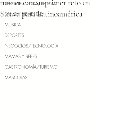
runner con su primer reto en
LIFESTYLE/MODA/BELLEZA
Strava para Latinoamérica
SALUD Y BIENESTAR
MÚSICA
DEPORTES
NEGOCIOS/TECNOLOGÍA
MAMÁS Y BEBÉS
GASTRONOMÍA/TURISMO
MASCOTAS