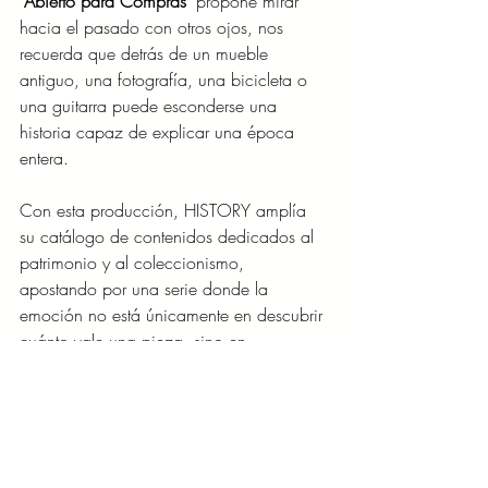
"Abierto para Compras"
 propone mirar 
hacia el pasado con otros ojos, nos 
recuerda que detrás de un mueble 
antiguo, una fotografía, una bicicleta o 
una guitarra puede esconderse una 
historia capaz de explicar una época 
entera.
Con esta producción, HISTORY amplía 
su catálogo de contenidos dedicados al 
patrimonio y al coleccionismo, 
apostando por una serie donde la 
emoción no está únicamente en descubrir 
cuánto vale una pieza, sino en 
comprender por qué merece ser 
preservada.
Porque algunas de las historias más 
fascinantes no se encuentran escritas en 