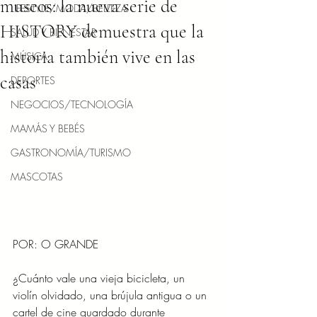
museos: la nueva serie de
LIFESTYLE/MODA/BELLEZA
HISTORY demuestra que la
SALUD Y BIENESTAR
historia también vive en las
MÚSICA
casas
DEPORTES
NEGOCIOS/TECNOLOGÍA
MAMÁS Y BEBÉS
GASTRONOMÍA/TURISMO
MASCOTAS
POR: O GRANDE
¿Cuánto vale una vieja bicicleta, un 
violín olvidado, una brújula antigua o un 
cartel de cine guardado durante 