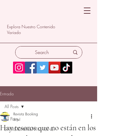
Explora Nuestro Contenido
Variado
Entrada
All Posts
Revista Booking
All Posts
8 jul
Hay tesoros que no están en los
ENTRETENIMIENTO/CINE