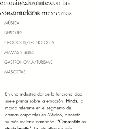
emocionalmente con las
LIFESTYLE/MODA/BELLEZA
consumidoras mexicanas
SALUD Y BIENESTAR
MÚSICA
DEPORTES
NEGOCIOS/TECNOLOGÍA
MAMÁS Y BEBÉS
GASTRONOMÍA/TURISMO
MASCOTAS
En una industria donde la funcionalidad 
suele primar sobre la emoción, 
Hinds
, la 
marca referente en el segmento de 
cremas corporales en México, presenta 
su más reciente campaña: 
“Consentirte se 
siente bonito”
. La iniciativa no solo 