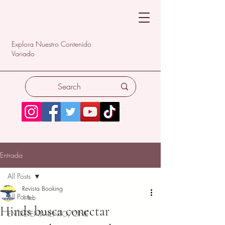
Explora Nuestro Contenido
Variado
Entrada
All Posts
Revista Booking
All Posts
1 feb
Hinds busca conectar
ENTRETENIMIENTO/CINE