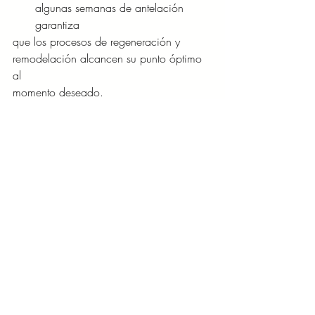
algunas semanas de antelación 
garantiza
que los procesos de regeneración y 
remodelación alcancen su punto óptimo 
al
momento deseado.
 Autocuidado y bienestar emocional: 
Ver la preparación para las 
vacaciones no solo
como un paso estético, sino como un 
espacio de pausa que nutre la conexión 
con
el cuerpo.
En este contexto, cada sesión se 
convierte en un espacio de pausa 
consciente, donde el
diálogo con el profesional permite ajustar 