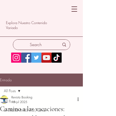
Explora Nuestro Contenido
Variado
Entrada
All Posts
Revista Booking
All Posts
15 jul 2025
Camino a las vacaciones:
ENTRETENIMIENTO/CINE