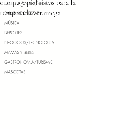
cuerpo y piel listos para la
LIFESTYLE/MODA/BELLEZA
temporada veraniega
SALUD Y BIENESTAR
MÚSICA
DEPORTES
NEGOCIOS/TECNOLOGÍA
MAMÁS Y BEBÉS
GASTRONOMÍA/TURISMO
MASCOTAS