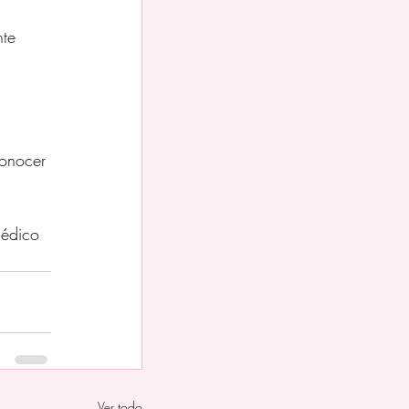
nte
conocer 
médico
Ver todo