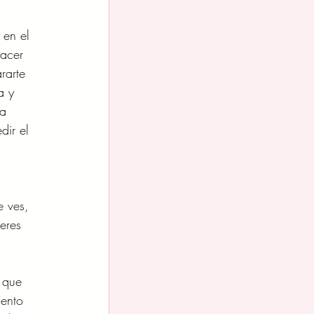
 en el 
acer 
rarte 
a y 
a 
dir el 
 ves, 
eres 
 que 
mento 