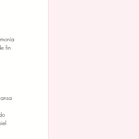
rmonía
e fin 
cansa 
ido
iel 