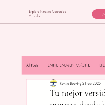
Explora Nuestro Contenido
M
Variado
All Posts
ENTRETENIMIENTO/CINE
LI
Revista Booking
21 oct 2025
NEGOCIOS/TECNOLOGÍA
MAMÁS 
Tu mejor versió
prepara desde 