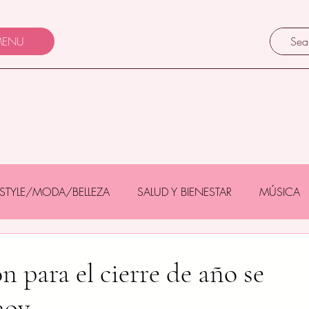
ENU
FESTYLE/MODA/BELLEZA
SALUD Y BIENESTAR
MÚSICA
Y BEBÉS
GASTRONOMÍA/TURISMO
MASCOTAS
n para el cierre de año se
hoy