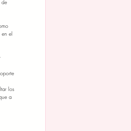
 de 
como 
 en el 
 
soporte 
tar los 
que a 