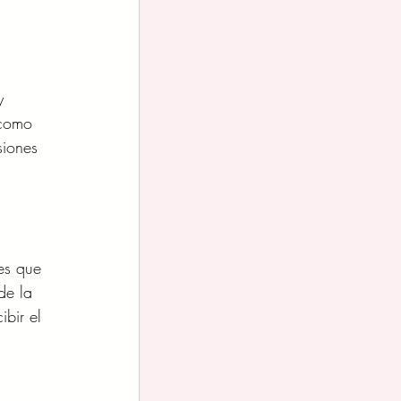
y
 como
siones
es que
de la
ibir el