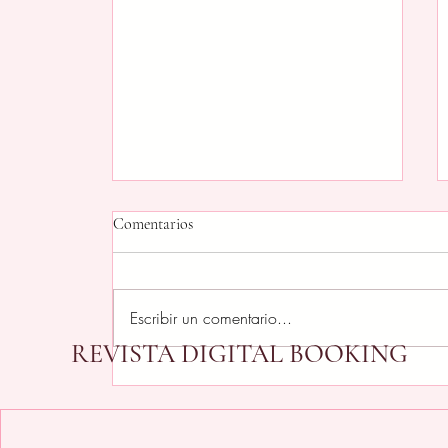
Comentarios
Escribir un comentario...
REVISTA DIGITAL BOOKING
De regreso a clases, de regreso al
movimiento: Reebok convierte los
tenis en el nuevo aliado del ciclo
escolar 2026