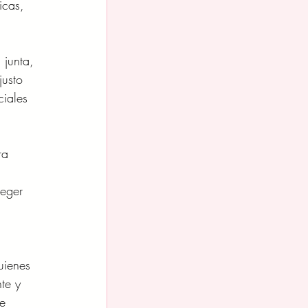
icas, 
 junta, 
justo 
iales 
ra 
 
teger 
uienes 
te y 
e 