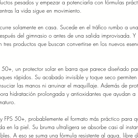
ductos pesados y empezar a potenciarla con fórmulas práct
ientras la vida sigue en movimiento.
ocurre solamente en casa. Sucede en el tráfico rumbo a una
espués del gimnasio o antes de una salida improvisada. Y 
 tres productos que buscan convertirse en los nuevos esenc
PS 50+, un protector solar en barra que parece diseñado pa
etoques rápidos. Su acabado invisible y toque seco permiten
ensuciar las manos ni arruinar el maquillaje. Además de pro
rpora hidratación prolongada y antioxidantes que ayudan a 
maturo.
y FPS 50+, probablemente el formato más práctico para q
 en la piel. Su bruma ultraligera se absorbe casi al instan
ibles. A eso se suma una fórmula resistente al agua, libre d