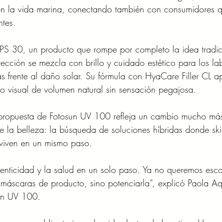
on la vida marina, conectando también con consumidores 
tes.
FPS 30, un producto que rompe por completo la idea tradic
otección se mezcla con brillo y cuidado estético para los lab
 frente al daño solar. Su fórmula con HyaCare Filler CL a
to visual de volumen natural sin sensación pegajosa.
 propuesta de Fotosun UV 100 refleja un cambio mucho má
de la belleza: la búsqueda de soluciones híbridas donde ski
nviven en un mismo paso.
tenticidad y la salud en un solo paso. Ya no queremos esc
 máscaras de producto, sino potenciarla”, explicó Paola Aq
sun UV 100.