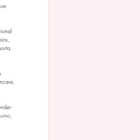
que 
ional 
ios, 
porta 
s 
ncare, 
onder 
uino, 