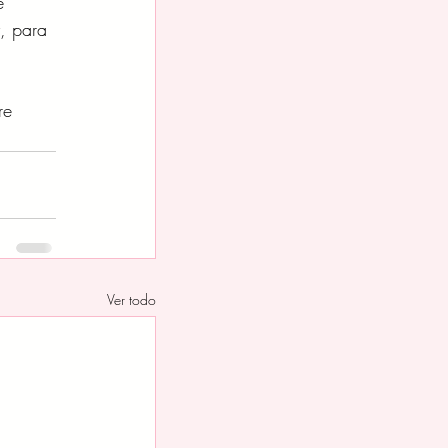
e 
, para 
re 
Ver todo