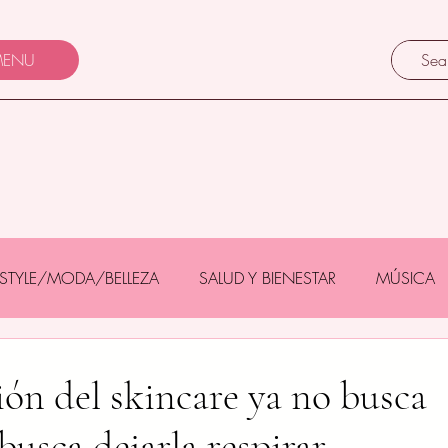
ENU
FESTYLE/MODA/BELLEZA
SALUD Y BIENESTAR
MÚSICA
Y BEBÉS
GASTRONOMÍA/TURISMO
MASCOTAS
ión del skincare ya no busca
 busca dejarla respirar