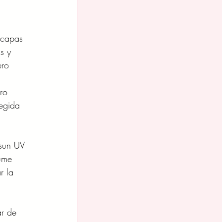
 capas 
s y 
ero 
ro 
tegida 
osun UV 
ume 
r la 
ar de 