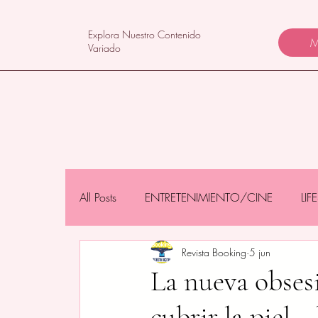
Explora Nuestro Contenido
M
Variado
All Posts
ENTRETENIMIENTO/CINE
LI
Revista Booking
5 jun
NEGOCIOS/TECNOLOGÍA
MAMÁS 
La nueva obses
cubrir la piel…