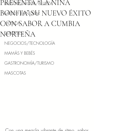
PRESENTA “LA NIÑA
LIFESTYLE/MODA/BELLEZA
BONITA”,SU NUEVO ÉXITO
SALUD Y BIENESTAR
CON SABOR A CUMBIA
MÚSICA
NORTEÑA
DEPORTES
NEGOCIOS/TECNOLOGÍA
MAMÁS Y BEBÉS
GASTRONOMÍA/TURISMO
MASCOTAS
Con una mezcla vibrante de ritmo, sabor 