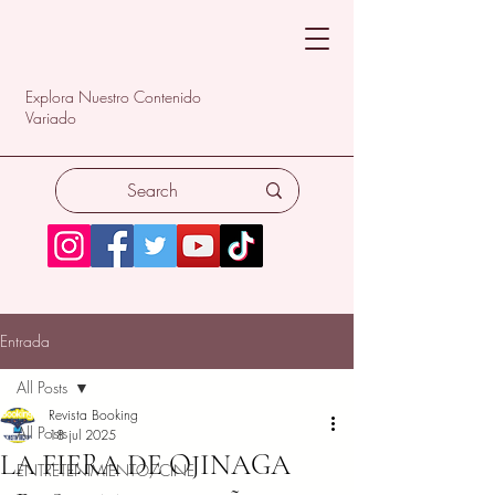
Explora Nuestro Contenido
Variado
Entrada
All Posts
Revista Booking
All Posts
18 jul 2025
LA FIERA DE OJINAGA
ENTRETENIMIENTO/CINE