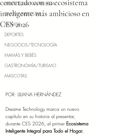
conectado con su ecosistema
LIFESTYLE/MODA/BELLEZA
inteligente más ambicioso en
SALUD Y BIENESTAR
CES 2026
MÚSICA
DEPORTES
NEGOCIOS/TECNOLOGÍA
MAMÁS Y BEBÉS
GASTRONOMÍA/TURISMO
MASCOTAS
POR: LILIANA HERNÁNDEZ
Dreame Technology marca un nuevo 
capítulo en su historia al presentar, 
durante CES 2026, el primer 
Ecosistema 
Inteligente Integral para Todo el Hogar
, 