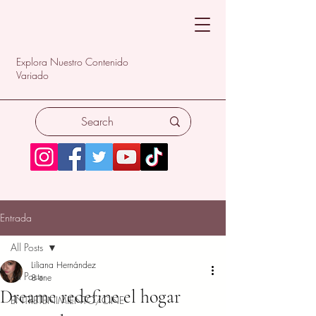
Explora Nuestro Contenido
Variado
Entrada
All Posts
Liliana Hernández
All Posts
8 ene
Dreame redefine el hogar
ENTRETENIMIENTO/CINE