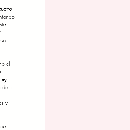
cuatro 
entando 
sta 
º 
con 
mo el 
a 
Emy 
 de la 
 
as y 
rie 