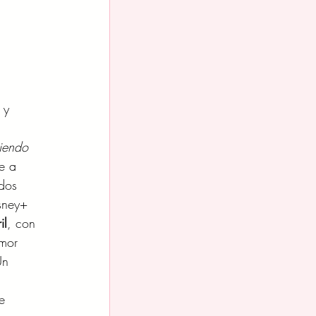
 y 
iendo 
e a 
dos 
sney+ 
il
, con 
umor 
Un 
e 