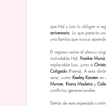
que Hal y Lois lo obligan a reg
aniversario
. Lo que parecía una
una familia que nunca aprendi
El regreso reúne al elenco ori
inolvidable Hal, 
Frankie Muniz
implacable Lois, junto a 
Christ
Coligado
 (Piama). A esta din
serie, como 
Keeley Karsten
 en 
Murrae
, 
Kiana Madeira
 y 
Cale
conflictos generacionales.
Detrás de esta esperada conti