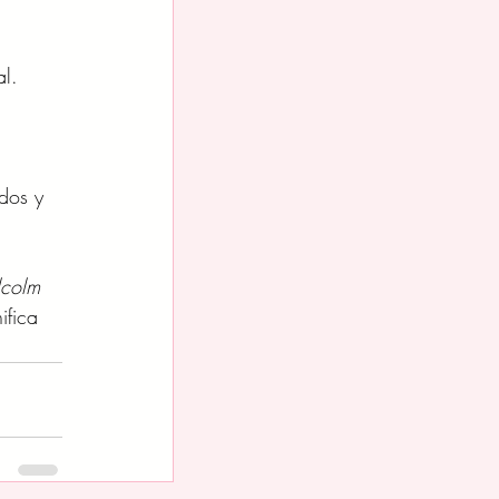
al.
dos y 
colm 
ifica 