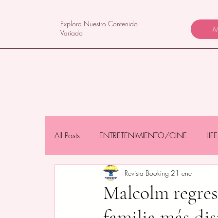
Explora Nuestro Contenido
M
Variado
All Posts
ENTRETENIMIENTO/CINE
LI
Revista Booking
21 ene
NEGOCIOS/TECNOLOGÍA
MAMÁS 
Malcolm regresa
familia más dis