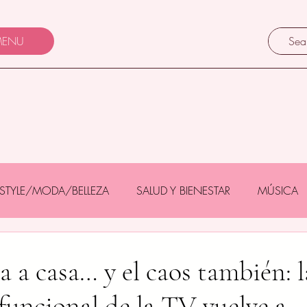
ENU
FESTYLE/MODA/BELLEZA
SALUD Y BIENESTAR
MÚSICA
Y BEBÉS
GASTRONOMÍA/TURISMO
MASCOTAS
 a casa… y el caos también: l
funcional de la TV vuelve a