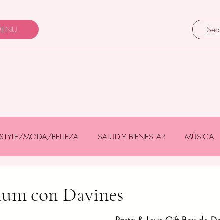
ENU
FESTYLE/MODA/BELLEZA
SALUD Y BIENESTAR
MÚSICA
Y BEBÉS
GASTRONOMÍA/TURISMO
MASCOTAS
ium con Davines