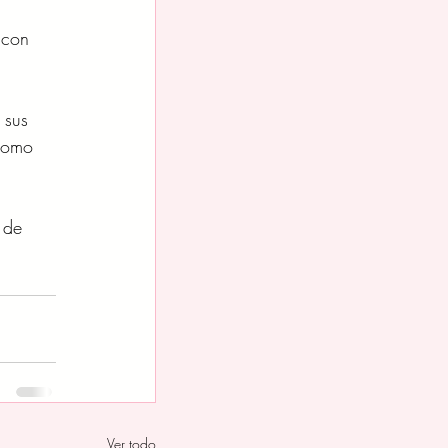
 con 
 sus 
 como 
 de 
Ver todo