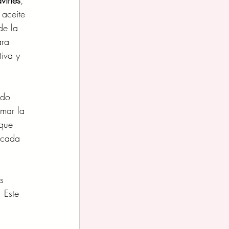
avines
, 
 aceite 
de la 
ara 
iva y 
ado 
lmar la 
 que 
 cada 
s 
 Este 