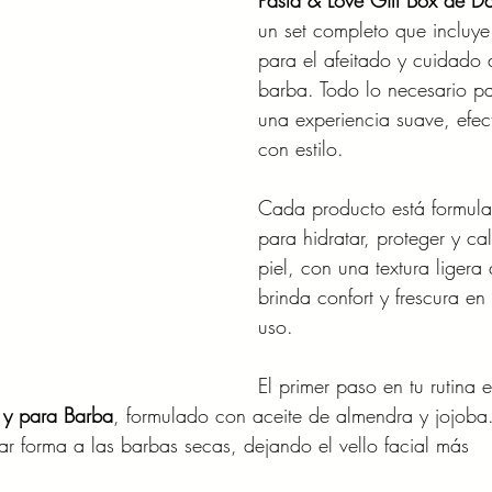
Pasta & Love Gift Box de D
un set completo que incluye
para el afeitado y cuidado 
barba. Todo lo necesario p
una experiencia suave, efect
con estilo. 
Cada producto está formul
para hidratar, proteger y ca
piel, con una textura ligera
brinda confort y frescura en
uso.
El primer paso en tu rutina e
r y para Barba
, formulado con aceite de almendra y jojoba.
r forma a las barbas secas, dejando el vello facial más 